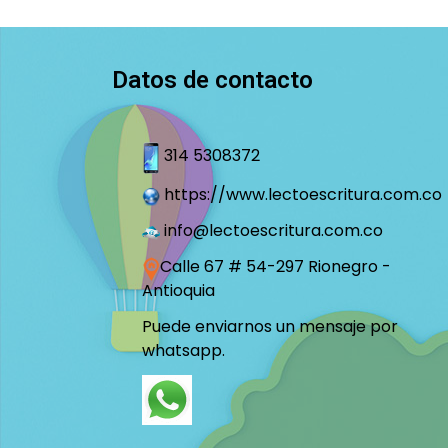
Datos de contacto
314 5308372
https://www.lectoescritura.com.co
info@lectoescritura.com.co
Calle 67 # 54-297 Rionegro -
Antioquia
Puede enviarnos un mensaje por
whatsapp.