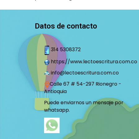
Datos de contacto
314 5308372
https://www.lectoescritura.com.co
info@lectoescritura.com.co
Calle 67 # 54-297 Rionegro -
Antioquia
Puede enviarnos un mensaje por
whatsapp.