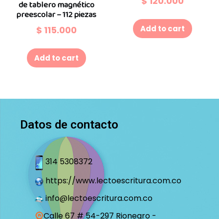
$
120.000
de tablero magnético
preescolar – 112 piezas
Add to cart
$
115.000
Add to cart
Datos de contacto
314 5308372
https://www.lectoescritura.com.co
info@lectoescritura.com.co
Calle 67 # 54-297 Rionegro -